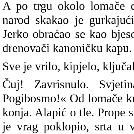
A po trgu okolo lomače c
narod skakao je gurkajući
Jerko obraćao se kao bjes
drenovači kanoničku kapu.
Sve je vrilo, kipjelo, ključ
Čuj! Zavrisnulo. Svjet
Pogibosmo!« Od lomače kr
konja. Alapić o tle. Prope 
je vrag poklopio, srta u 