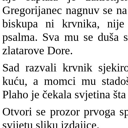
Gregorijanec nagnuv se na 
biskupa ni krvnika, nij
psalma. Sva mu se duša s
zlatarove Dore.
Sad razvali krvnik sjekir
kuću, a momci mu stado
Plaho je čekala svjetina šta l
Otvori se prozor prvoga sp
svijetu sliku izdajice.