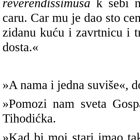
reverendissimusa
k sebi 
caru. Car mu je dao sto cent
zidanu kuću i zavrtnicu i t
dosta.«
»A nama i jedna suviše«, d
»Pomozi nam sveta Gospa
Tihodićka.
»Kad bi moj stari imao tak