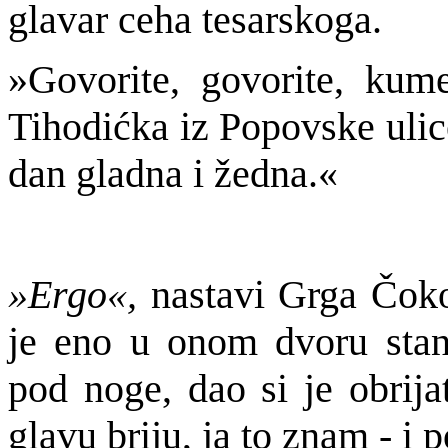
glavar ceha tesarskoga.
»Govorite, govorite, kum
Tihodićka iz Popovske ulice
dan gladna i žedna.«
»Ergo«,
nastavi Grga Čokol
je eno u onom dvoru stano
pod noge, dao si je obrija
glavu briju, ja to znam - i 