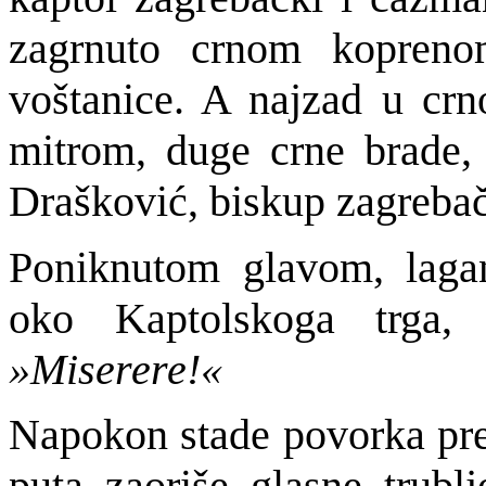
zagrnuto crnom kopreno
voštanice. A najzad u crn
mitrom, duge crne brade,
Drašković, biskup zagrebačk
Poniknutom glavom, lag
oko Kaptolskoga trga,
»Miserere!«
Napokon stade povorka pre
puta zaoriše glasne trubl