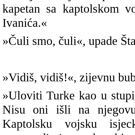
kapetan sa kaptolskom v
Ivanića.«
»Čuli smo, čuli«, upade Šta
»Vidiš, vidiš!«, zijevnu bub
»Uloviti Turke kao u stupi
Nisu oni išli na njegov
Kaptolsku vojsku isje