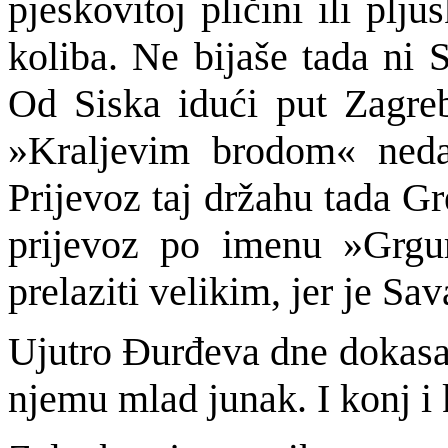
pjeskovitoj pličini ili plj
koliba. Ne bijaše tada ni 
Od Siska idući put Zagreb
»Kraljevim brodom« neda
Prijevoz taj držahu tada Gr
prijevoz po imenu »Grguri
prelaziti velikim, jer je S
Ujutro Đurđeva dne dokasa 
njemu mlad junak. I konj i k