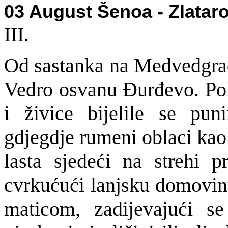
03 August Šenoa - Zlataro
III.
Od sastanka na Medvedgrad
Vedro osvanu Đurđevo. Polj
i živice bijelile se pun
gdjegdje rumeni oblaci kao
lasta sjedeći na strehi pr
cvrkućući lanjsku domovin
maticom, zadijevajući s