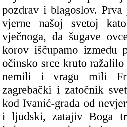
pozdrav i blagoslov. Prva 
vjerne našoj svetoj kato
vječnoga, da šugave ovce
korov iščupamo između p
očinsko srce kruto ražalil
nemili i vragu mili Fra
zagrebački i zatočnik svet
kod Ivanić-grada od nevjer
i ljudski, zatajiv Boga tr