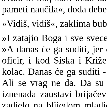
pameti naučila«, doda debe
»Vidiš, vidiš«, zaklima bub
»I zatajio Boga i sve svec
»A danas će ga suditi, jer 
oficir, i kod Siska i Križ
kolac. Danas će ga suditi 
Ali se vrag ne da. Da su 
iznenada zaustavi brijačev
zadjelo na blijedom mladi