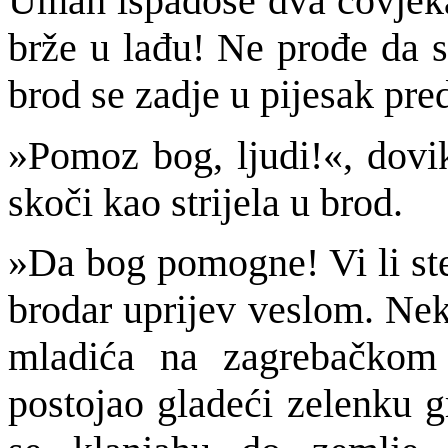
Umah ispadoše dva čovjeka
brže u lađu! Ne prođe da s
brod se zadje u pijesak pr
»Pomoz bog, ljudi!«, dovi
skoči kao strijela u brod.
»Da bog pomogne! Vi li ste
brodar uprijev veslom. Ne
mladića na zagrebačkom
postojao gladeći zelenku g