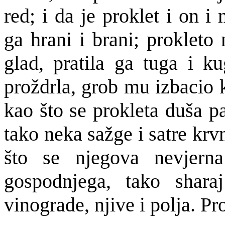
red; i da je proklet i on i
ga hrani i brani; prokleto
glad, pratila ga tuga i k
proždrla, grob mu izbacio k
kao što se prokleta duša p
tako neka sažge i satre krv
što se njegova nevjern
gospodnjega, tako shara
vinograde, njive i polja. Pr