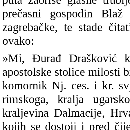
prečasni gospodin Blaž 
zagrebačke, te stade čita
ovako:
»Mi, Đurađ Drašković kn
apostolske stolice milosti 
komornik Nj. ces. i kr. sv
rimskoga, kralja ugarsk
kraljevina Dalmacije, Hrv
kojih se dostoji i pred čije