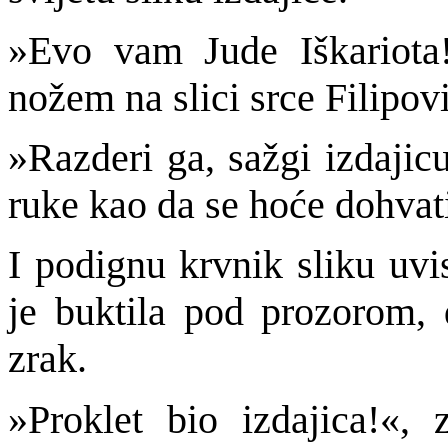
»Evo vam Jude Iškariota!
nožem na slici srce Filipov
»Razderi ga, sažgi izdajicu
ruke kao da se hoće dohvati
I podignu krvnik sliku uvi
je buktila pod prozorom, 
zrak.
»Proklet bio izdajica!«,