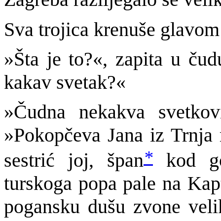
Sva trojica krenuše glavom
»Šta je to?«, zapita u čud
kakav svetak?«
»Čudna nekakva svetkovin
»Pokopčeva Jana iz Trnja m
*
sestrić joj, špan
kod go
turskoga popa pale na Kap
pogansku dušu zvone veli