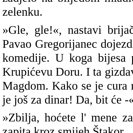
zelenku.
»Gle, gle!«, nastavi brij
Pavao Gregorijanec dojezdi
komedije. U koga bijesa pi
Krupićevu Doru. I ta gizda
Magdom. Kako se je cura na
je još za dinar! Da, bit će -
»Zbilja, hoćete l' mene z
zapita kroz smijeh Štakor.