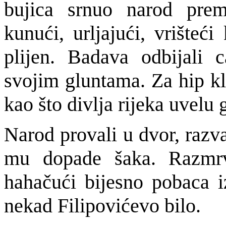
bujica srnuo narod prema
kunući, urljajući, vrišteć
plijen. Badava odbijali c
svojim gluntama. Za hip kl
kao što divlja rijeka uvelu 
Narod provali u dvor, razval
mu dopade šaka. Razmrvi
hahačući bijesno pobaca i
nekad Filipovićevo bilo.