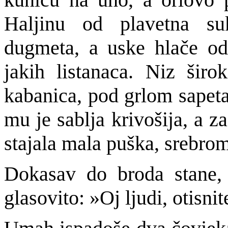
Haljinu od plavetna su
dugmeta, a uske hlače od
jakih listanaca. Niz šir
kabanica, pod grlom sapet
mu je sablja krivošija, a 
stajala mala puška, srebro
Dokasav do broda stane,
glasovito: »Oj ljudi, otisnit