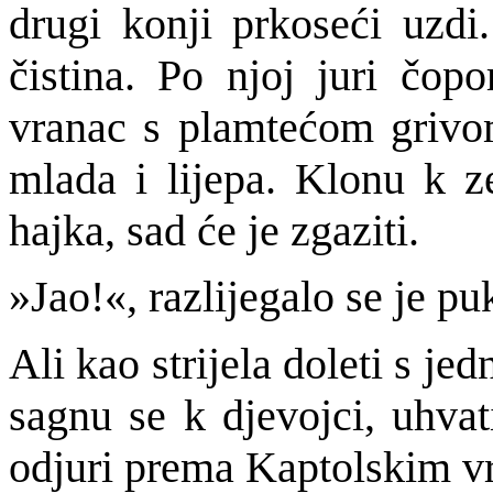
drugi konji prkoseći uzdi
čistina. Po njoj juri čop
vranac s plamtećom grivo
mlada i lijepa. Klonu k ze
hajka, sad će je zgaziti.
»Jao!«, razlijegalo se je pu
Ali kao strijela doleti s je
sagnu se k djevojci, uhvat
odjuri prema Kaptolskim v