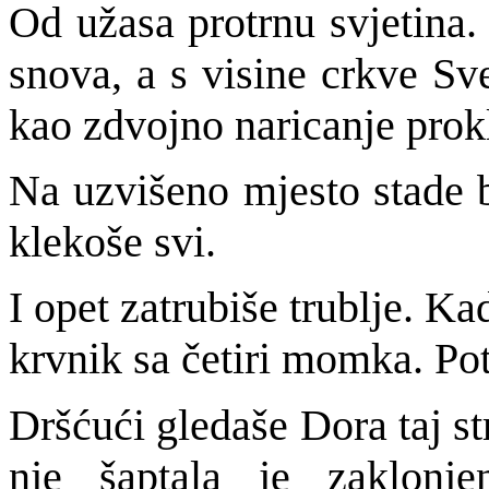
Od užasa protrnu svjetina.
snova, a s visine crkve Sv
kao zdvojno naricanje prok
Na uzvišeno mjesto stade b
klekoše svi.
I opet zatrubiše trublje. K
krvnik sa četiri momka. Po
Dršćući gledaše Dora taj st
nje šaptala je zaklonje