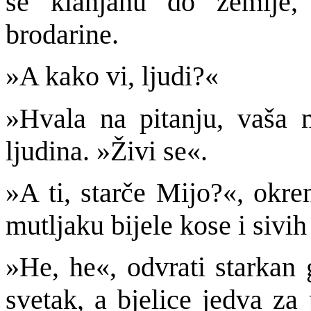
se klanjahu do zemlje,
brodarine.
»A kako vi, ljudi?«
»Hvala na pitanju, vaša m
ljudina. »Živi se«.
»A ti, starče Mijo?«, okre
mutljaku bijele kose i sivi
»He, he«, odvrati starkan 
svetak, a bjelice jedva za 