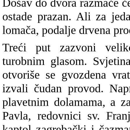
Došav do dvora razmače čet
ostade prazan. Ali za jeda
lomača, podalje drvena pro
Treći put zazvoni veli
turobnim glasom. Svjeti
otvoriše se gvozdena vrat
izvali čudan provod. Napr
plavetnim dolamama, a za n
Pavla, redovnici sv. Fran
kaptol zagrebački i čazma