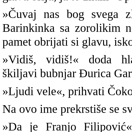
»Čuvaj nas bog svega zl
Barinkinka sa zorolikim
pamet obrijati si glavu, is
»Vidiš, vidiš!« doda hl
škiljavi bubnjar Đurica Gar
»Ljudi vele«, prihvati Čoko
Na ovo ime prekrstiše se s
»Da je Franjo Filipović«