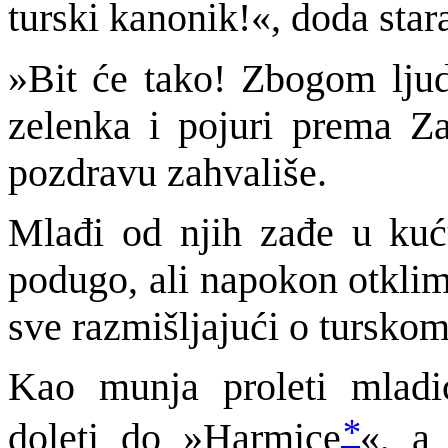
turski kanonik!«, doda star
»Bit će tako! Zbogom ljud
zelenka i pojuri prema Za
pozdravu zahvališe.
Mlađi od njih zađe u kuću
podugo, ali napokon otklim
sve razmišljajući o tursko
Kao munja proleti mladić
*
doleti do »Harmice
«, a