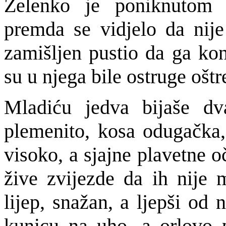
Zelenko je poniknutom 
premda se vidjelo da nije
zamišljen pustio da ga kon
su u njega bile ostruge oštre
Mladiću jedva bijaše dva
plemenito, kosa odugačka, 
visoko, a sjajne plavetne 
žive zvijezde da ih nije m
lijep, snažan, a ljepši od 
kunicu na uho, a orlovo 