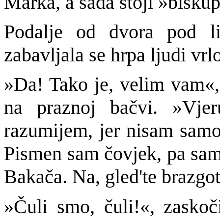
Marka, a sada stoji »bisku
Podalje od dvora pod li
zabavljala se hrpa ljudi vrl
»Da! Tako je, velim vam«, 
na praznoj bačvi. »Vje
razumijem, jer nisam samo
Pismen sam čovjek, pa sam
Bakača. Na, gled'te brazgot
»Čuli smo, čuli!«, zaskoč