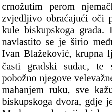
crnožutim perom njemačk
zvjedljivo obraćajući oči
kule biskupskoga grada. 
navlastito se je širio me
Ivan Blažeković, krupna l
časti gradski sudac, te 
pobožno njegove velevažne 
mahanjem ruku, sve kažuć
biskupskoga dvora, gdje je