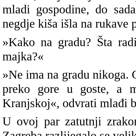
mladi gospodine, do sada
negdje kiša išla na rukave p
»Kako na gradu? Šta radi
majka?«
»Ne ima na gradu nikoga. G
preko gore u goste, a mi
Kranjskoj«, odvrati mlađi b
U ovoj par zatutnji zrak
Zagreba razlijegalo se veli