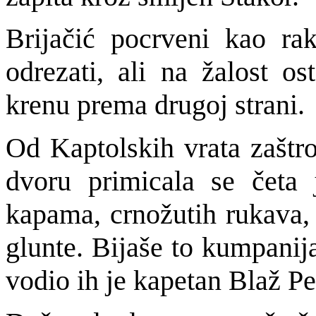
Brijačić pocrveni kao ra
odrezati, ali na žalost os
krenu prema drugoj strani.
Od Kaptolskih vrata zaštro
dvoru primicala se čet
kapama, crnožutih rukava,
glunte. Bijaše to kumpanij
vodio ih je kapetan Blaž Pe