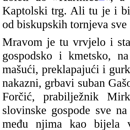
Kaptolski trg. Ali tu je i b
od biskupskih tornjeva sve 
Mravom je tu vrvjelo i sta
gospodsko i kmetsko, na 
mašući, preklapajući i gurk
nakazni, grbavi suban Gašo
Forčić, prabilježnik Mi
slovinske gospode sve na
među njima kao bijela 