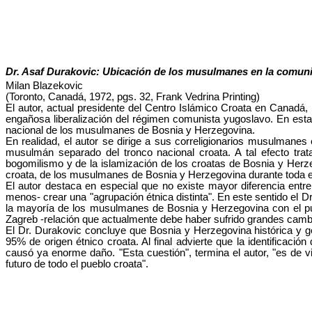
Dr. Asaf Durakovic: Ubicación de los musulmanes en la comuni
Milan Blazekovic
(Toronto, Canadá, 1972, pgs. 32, Frank Vedrina Printing)
El autor, actual presidente del Centro Islámico Croata en Canadá, 
engañosa liberalización del régimen comunista yugoslavo. En esta mi
nacional de los musulmanes de Bosnia y Herzegovina.
En realidad, el autor se dirige a sus correligionarios musulmanes c
musulmán separado del tronco nacional croata. A tal efecto trata
bogomilismo y de la islamización de los croatas de Bosnia y Herzeg
croata, de los musulmanes de Bosnia y Herzegovina durante toda 
El autor destaca en especial que no existe mayor diferencia entr
menos- crear una "agrupación étnica distinta". En este sentido el Dr
la mayoría de los musulmanes de Bosnia y Herzegovina con el pu
Zagreb -relación que actualmente debe haber sufrido grandes camb
El Dr. Durakovic concluye que Bosnia y Herzegovina histórica y 
95% de origen étnico croata. Al final advierte que la identificaci
causó ya enorme daño. "Esta cuestión", termina el autor, "es de v
futuro de todo el pueblo croata".