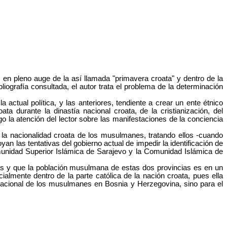
, en pleno auge de la así llamada "primavera croata" y dentro de la
liografía consultada, el autor trata el problema de la determinación
 actual política, y las anteriores, tendiente a crear un ente étnico
a durante la dinastía nacional croata, de la cristianización, del
o la atención del lector sobre las manifestaciones de la conciencia
 la nacionalidad croata de los musulmanes, tratando ellos -cuando
an las tentativas del gobierno actual de impedir la identificación de
unidad Superior Islámica de Sarajevo y la Comunidad Islámica de
as y que la población musulmana de estas dos provincias es en un
ialmente dentro de la parte católica de la nación croata, pues ella
n nacional de los musulmanes en Bosnia y Herzegovina, sino para el