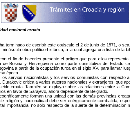
dad nacional croata
ha terminado de escribir este opúsculo el 2 de junio de 1971, o sea
núscula obra político-histórica, a la cual agrega una lista de la bib
on el fin de hacerles presente el peligro que para ellos representa la
 de Bosnia y Herzegovina como parte constitutiva del Estado croat
ovina a partir de la ocupación turca en el siglo XV, para llamar lueg
esa época.
e los servios nacionalistas y los servios comunistas con respecto a
. Durakovic critica a varios autores nacionales y extranjeros, que apoy
eblo croata. También se explaya sobre las relaciones entre la Com
ios en favor de Sarajevo, ahora dependiente de Belgrado.
geográficamente forman una unidad con las demás provincias croat
ón de religión y nacionalidad debe ser enérgicamente combatida, espec
ital importancia, no sólo respecto de la suerte de la determinació