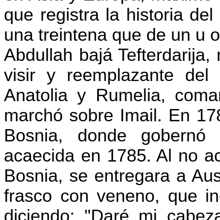
que registra la historia d
una treintena que de un u 
Abdullah
bajá
Tefterdarija
,
visir y reemplazante del
Anatolia
y Rumelia, comand
marchó sobre
Imail
. En 17
Bosnia, donde gobernó 
acaecida en 1785. Al no 
Bosnia, se entregara a Au
frasco con veneno, que ing
diciendo: "Daré mi cabez