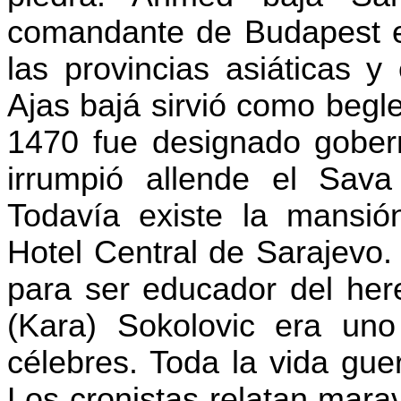
comandante de Budapest e
las provincias asiáticas 
Ajas bajá sirvió como
begl
1470 fue designado gober
irrumpió allende el
Sava
Todavía existe la mansió
Hotel Central de Sarajevo
para ser educador del her
(Kara)
Sokolovic
era uno 
célebres. Toda la vida gue
Los cronistas relatan mara