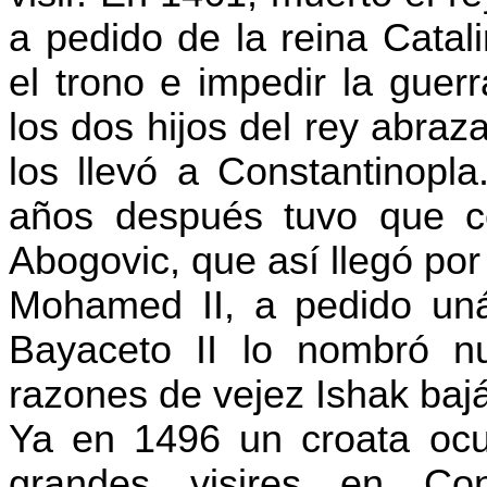
a pedido de la reina Catali
el trono e impedir la guer
los dos hijos del rey abraz
los llevó a Constantinopla
años después tuvo que 
Abogovic
, que así llegó po
Mohamed II, a pedido unán
Bayaceto
II lo nombró nu
razones de vejez
Ishak
bajá
Ya en 1496 un croata ocu
grandes visires en Co