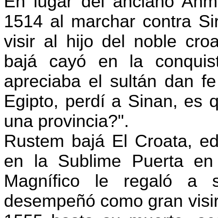
En lugar del anciano Ah
1514 al marchar contra Si
visir al hijo del noble cro
bajá cayó en la conquis
apreciaba el sultán dan fe
Egipto, perdí a
Sinan
, es 
una provincia
?
".
Rustem
bajá El Croata, ed
en la Sublime Puerta en
Magnífico le regaló a
desempeñó como gran visir 