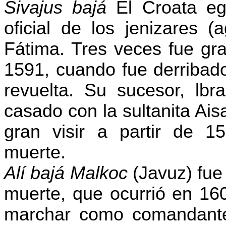
Sivajus
bajá
El Croata eg
oficial de los
jenizares
(
a
Fátima. Tres veces fue gra
1591, cuando fue derribad
revuelta. Su sucesor,
lbr
casado con la sultanita Ais
gran visir a partir de 
muerte.
Alí
bajá
Malkoc
(
Javuz
) fu
muerte, que ocurrió en 16
marchar como comandante