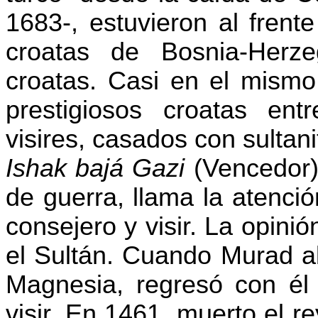
1683-, estuvieron al frent
croatas de Bosnia-Herze
croatas. Casi en el mismo
prestigiosos croatas entr
visires, casados con sultani
Ishak
bajá
Gazi
(Vencedor) 
de guerra, llama la atenci
consejero y visir. La opini
el Sultán. Cuando Murad a
Magnesia, regresó con é
visir. En 1461, muerto el 