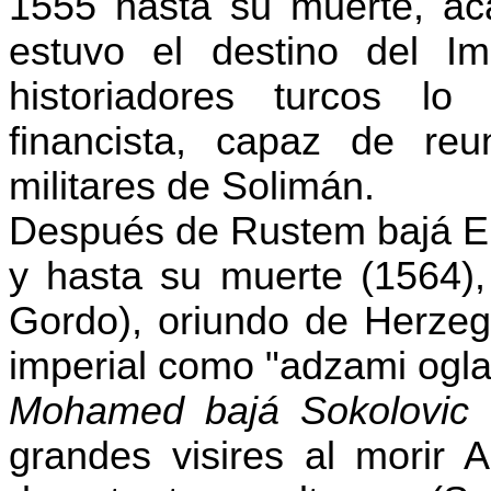
1555 hasta su muerte, a
estuvo el destino del I
historiadores turcos l
financista, capaz de re
militares de Solimán.
Después de
Rustem
bajá E
y hasta su muerte (1564),
Gordo), oriundo de Herzego
imperial como "
adzami
ogl
Mohamed bajá
Sokolovic
(
grandes visires al morir
A