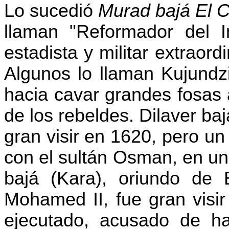
Lo sucedió
Murad bajá El C
llaman "Reformador del I
estadista y militar extraor
Algunos lo llaman
Kujundz
hacia cavar grandes fosas 
de los rebeldes.
Dilaver
bajá
gran visir en 1620, pero un
con el sultán
Osman
, en u
bajá (Kara), oriundo de 
Mohamed II, fue gran visir
ejecutado, acusado de ha