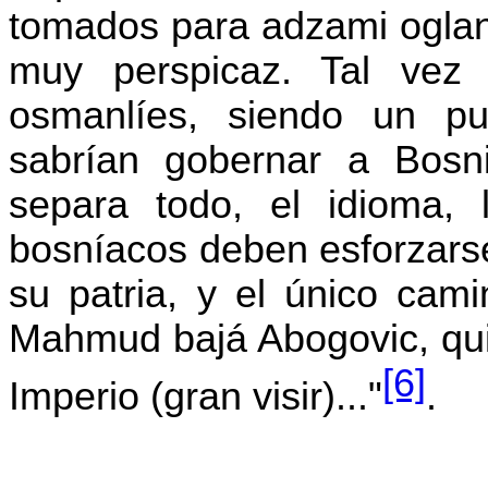
tomados para
adzami
oglan
muy perspicaz. Tal vez
osmanlíes, siendo un p
sabrían gobernar a Bosn
separa todo, el idioma, 
bosníacos deben esforzarse
su patria, y el único cami
Mahmud
bajá
Abogovic
, qu
[6]
Imperio (gran visir)..."
.