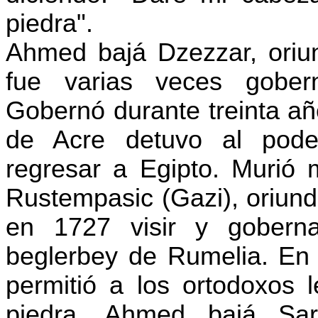
piedra".
Ahmed bajá
Dzezzar
, ori
fue varias veces gobern
Gobernó durante treinta añ
de Acre detuvo al pode
regresar a Egipto. Murió
Rustempasic
(
Gazi
), oriun
en 1727 visir y gobern
beglerbey
de Rumelia. En S
permitió a los ortodoxos 
piedra. Ahmed bajá
Sa