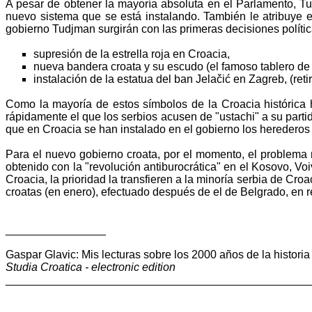
A pesar de obtener la mayoría absoluta en el Parlamento, Tud
nuevo sistema que se está instalando. También le atribuye e
gobierno Tudjman surgirán con las primeras decisiones polític
supresión de la estrella roja en Croacia,
nueva bandera croata y su escudo (el famoso tablero de 
instalación de la estatua del ban Jelačić en Zagreb, (reti
Como la mayoría de estos símbolos de la Croacia histórica h
rápidamente el que los serbios acusen de "ustachi" a su part
que en Croacia se han instalado en el gobierno los herederos
Para el nuevo gobierno croata, por el momento, el problema 
obtenido con la "revolución antiburocrática" en el Kosovo, Vo
Croacia, la prioridad la transfieren a la minoría serbia de Cr
croatas (en enero), efectuado después de el de Belgrado, en r
________________
Gaspar Glavic: Mis lecturas sobre los 2000 años de la histori
Studia Croatica - electronic edition
________________________________________________