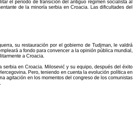
ar el período de transición del antiguo régimen socialista al
ntante de la minoría serbia en Croacia. Las dificultades del
uerra, su restauración por el gobierno de Tudjman, le valdrá
empleará a fondo para convencer a la opinión pública mundial,
litarmente a Croacia.
 serbia en Croacia. Milosević y su equipo, después del éxito
Hercegovina. Pero, teniendo en cuenta la evolución política en
 y una agitación en los momentos del congreso de los comunistas
.