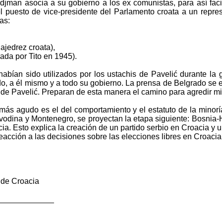
jman asocia a su gobierno a los ex comunistas, para así facilit
l puesto de vice-presidente del Parlamento croata a un represe
as:
ajedrez croata),
rada por Tito en 1945).
abían sido utilizados por los ustachis de Pavelić durante la g
ido, a él mismo y a todo su gobierno. La prensa de Belgrado se 
 de Pavelić. Preparan de esta manera el camino para agredir mi
más agudo es el del comportamiento y el estatuto de la minoría
ivodina y Montenegro, se proyectan la etapa siguiente: Bosnia-
oacia. Esto explica la creación de un partido serbio en Croacia
eacción a las decisiones sobre las elecciones libres en Croacia
a de Croacia
_____________